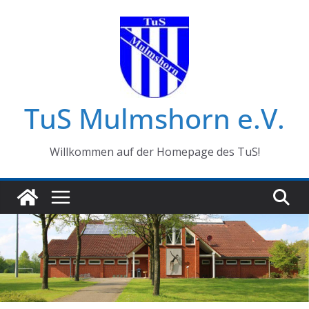
Zum
Inhalt
springen
TuS Mulmshorn e.V.
Willkommen auf der Homepage des TuS!